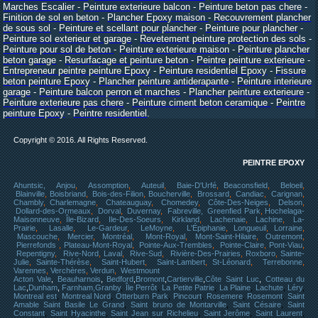
Marches Escalier
-
Peinture exterieure balcon
-
Peinture beton pas chere
-
Finition de sol en beton
-
Plancher Epoxy maison
-
Recouvrement plancher
de sous sol
-
Peinture et scellant pour plancher
-
Peinture pour plancher
-
Peinture sol exterieur et garage
-
Revetement peinture protection des sols
-
Peinture pour sol de beton
-
Peinture exterieure maison
-
Peinture plancher
beton garage
-
Resurfacage et peinture beton
-
Peintre peinture exterieure
-
Entrepreneur peintre peinture Epoxy
-
Peinture residentiel Epoxy
-
Fissure
beton peinture Epoxy
-
Plancher peinture antiderapante
-
Peinture interieure
garage
-
Peinture balcon perron et marches
-
Plancher peinture exterieure
-
Peinture exterieure pas chere
-
Peinture ciment beton ceramique
-
Peintre
peinture Epoxy
-
Peintre
residentiel
.
Copyright © 2016. All Rights Reserved.
PEINTRE EPOXY
Ahuntsic,
Anjou
,
Assomption
,
Auteuil
,
Baie-D'Urfé
,
Beaconsfield
,
Beloeil
,
Blainville
,
Boisbriand
,
Bois-des-Filion
,
Boucherville
,
Brossard
,
Candiac
,
Carignan
,
Chambly
,
Charlemagne
,
Chateauguay
,
Chomedey
,
Côte-Des-Neiges
,
Delson
,
Dollard-des-Ormeaux
,
Dorval
,
Duvernay
,
Fabreville,
Greenfied Park
,
Hochelaga-
Maisonneuve
,
Île-Bizard
,
Ile-Des-Soeurs
,
Kirkland
,
Lachenaie
,
Lachine
,
La-
Prairie
,
Lasalle
,
Le-Gardeur
,
LeMoyne
,
L'Épiphanie
,
Longueuil
,
Lorraine
,
Mascouche
,
Mercier
,
Montréal
,
Mont-Royal
,
Mont-Saint-Hilaire
,
Outremont
,
Pierrefonds
,
Plateau-Mont-Royal
,
Pointe-Aux-Trembles
,
Pointe-Claire
,
Pont-Viau
,
Repentigny
,
Rive-Nord
,
Laval
,
Rive-Sud
,
Rivière-Des-Prairies
,
Roxboro
,
Sainte-
Julie
,
Sainte-Thérèse
,
Saint-Hubert
,
Saint-Lambert
,
St-Léonard
,
Terrebonne
,
Varennes
,
Verchères
,
Verdun
,
Westmount
Acton Vale
,
Beauharnois
,
Bedford
,
Bromont
,
Cartierville
,
Côte Saint Luc
,
Cotteau du
Lac
,
Dunham
,
Farnham,
Granby
,
Île Perrôt
,
La Petite Patrie
,
La Plaine
,
Lachute
,
Léry
,
Montreal est
,
Montreal Nord
,
Otterburn Park
,
Pincourt
,
Rosemere
,
Rosemont
,
Saint
Amable
Saint Basile Le Grand
,
Saint bruno de Montarville
,
Saint Césaire
,
Saint
Constant
,
Saint Hyacinthe
,
Saint Jean sur
Richelieu
,
Saint Jerôme
,
Saint Laurent
,