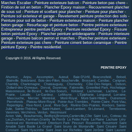
Marches Escalier
-
Peinture exterieure balcon
-
Peinture beton pas chere
-
Finition de sol en beton
-
Plancher Epoxy maison
-
Recouvrement plancher
de sous sol
-
Peinture et scellant pour plancher
-
Peinture pour plancher
-
Peinture sol exterieur et garage
-
Revetement peinture protection des sols
-
Peinture pour sol de beton
-
Peinture exterieure maison
-
Peinture plancher
beton garage
-
Resurfacage et peinture beton
-
Peintre peinture exterieure
-
Entrepreneur peintre peinture Epoxy
-
Peinture residentiel Epoxy
-
Fissure
beton peinture Epoxy
-
Plancher peinture antiderapante
-
Peinture interieure
garage
-
Peinture balcon perron et marches
-
Plancher peinture exterieure
-
Peinture exterieure pas chere
-
Peinture ciment beton ceramique
-
Peintre
peinture Epoxy
-
Peintre
residentiel
.
Copyright © 2016. All Rights Reserved.
PEINTRE EPOXY
Ahuntsic,
Anjou
,
Assomption
,
Auteuil
,
Baie-D'Urfé
,
Beaconsfield
,
Beloeil
,
Blainville
,
Boisbriand
,
Bois-des-Filion
,
Boucherville
,
Brossard
,
Candiac
,
Carignan
,
Chambly
,
Charlemagne
,
Chateauguay
,
Chomedey
,
Côte-Des-Neiges
,
Delson
,
Dollard-des-Ormeaux
,
Dorval
,
Duvernay
,
Fabreville,
Greenfied Park
,
Hochelaga-
Maisonneuve
,
Île-Bizard
,
Ile-Des-Soeurs
,
Kirkland
,
Lachenaie
,
Lachine
,
La-
Prairie
,
Lasalle
,
Le-Gardeur
,
LeMoyne
,
L'Épiphanie
,
Longueuil
,
Lorraine
,
Mascouche
,
Mercier
,
Montréal
,
Mont-Royal
,
Mont-Saint-Hilaire
,
Outremont
,
Pierrefonds
,
Plateau-Mont-Royal
,
Pointe-Aux-Trembles
,
Pointe-Claire
,
Pont-Viau
,
Repentigny
,
Rive-Nord
,
Laval
,
Rive-Sud
,
Rivière-Des-Prairies
,
Roxboro
,
Sainte-
Julie
,
Sainte-Thérèse
,
Saint-Hubert
,
Saint-Lambert
,
St-Léonard
,
Terrebonne
,
Varennes
,
Verchères
,
Verdun
,
Westmount
Acton Vale
,
Beauharnois
,
Bedford
,
Bromont
,
Cartierville
,
Côte Saint Luc
,
Cotteau du
Lac
,
Dunham
,
Farnham,
Granby
,
Île Perrôt
,
La Petite Patrie
,
La Plaine
,
Lachute
,
Léry
,
Montreal est
,
Montreal Nord
,
Otterburn Park
,
Pincourt
,
Rosemere
,
Rosemont
,
Saint
Amable
Saint Basile Le Grand
,
Saint bruno de Montarville
,
Saint Césaire
,
Saint
Constant
,
Saint Hyacinthe
,
Saint Jean sur
Richelieu
,
Saint Jerôme
,
Saint Laurent
,