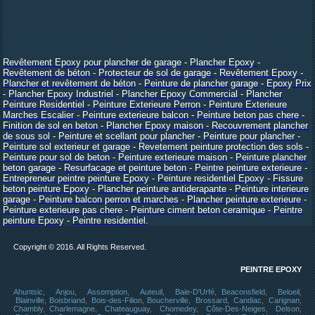
Revêtement Epoxy pour plancher de garage
-
Plancher Epoxy
-
Revêtement de béton
-
Protecteur de sol de garage
-
Revêtement Epoxy
-
Plancher et revêtement de béton
-
Peinture de plancher garage
-
Epoxy Prix
-
Plancher Epoxy Industriel
-
Plancher Epoxy Commercial
-
Plancher
Peinture Residentiel
-
Peinture Exterieure Perron
-
Peinture Exterieure
Marches Escalier
-
Peinture exterieure balcon
-
Peinture beton pas chere
-
Finition de sol en beton
-
Plancher Epoxy maison
-
Recouvrement plancher
de sous sol
-
Peinture et scellant pour plancher
-
Peinture pour plancher
-
Peinture sol exterieur et garage
-
Revetement peinture protection des sols
-
Peinture pour sol de beton
-
Peinture exterieure maison
-
Peinture plancher
beton garage
-
Resurfacage et peinture beton
-
Peintre peinture exterieure
-
Entrepreneur peintre peinture Epoxy
-
Peinture residentiel Epoxy
-
Fissure
beton peinture Epoxy
-
Plancher peinture antiderapante
-
Peinture interieure
garage
-
Peinture balcon perron et marches
-
Plancher peinture exterieure
-
Peinture exterieure pas chere
-
Peinture ciment beton ceramique
-
Peintre
peinture Epoxy
-
Peintre
residentiel
.
Copyright © 2016. All Rights Reserved.
PEINTRE EPOXY
Ahuntsic,
Anjou
,
Assomption
,
Auteuil
,
Baie-D'Urfé
,
Beaconsfield
,
Beloeil
,
Blainville
,
Boisbriand
,
Bois-des-Filion
,
Boucherville
,
Brossard
,
Candiac
,
Carignan
,
Chambly
,
Charlemagne
,
Chateauguay
,
Chomedey
,
Côte-Des-Neiges
,
Delson
,